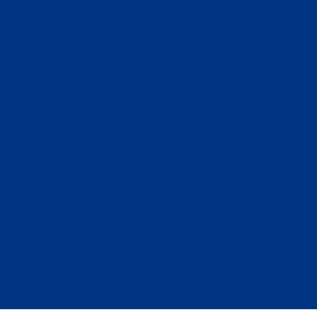
den einmaligen Einrichtungskos
gewünschten Leistungsumfang kö
für verschiedene Services wie Ne
Schulungen, Mehrsprachigkeit od
Systeme hinzukommen.
Wir senden Ihnen das unverbindl
schnellstmöglichst zu. Ihre Date
ausschließlich zur Erstellung des