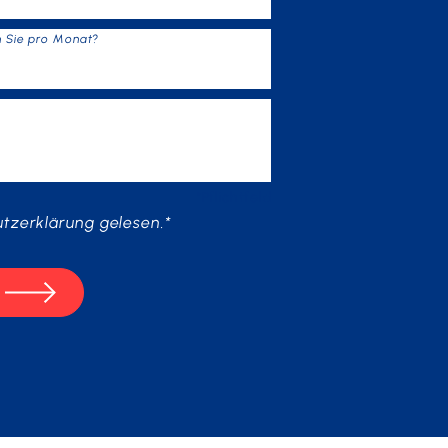
n Sie pro Monat?
*Pflichtfeld
tzerklärung
gelesen.*