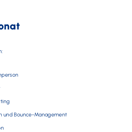
onat
n:
chperson
t
ting
tiken und Bounce-Management
on