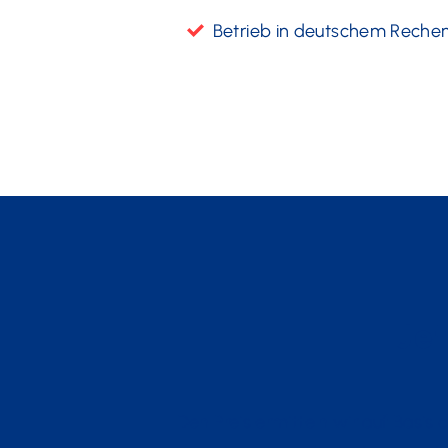
Betrieb in deutschem Reche
Jet
Den Preis ermitteln wir auf Basi