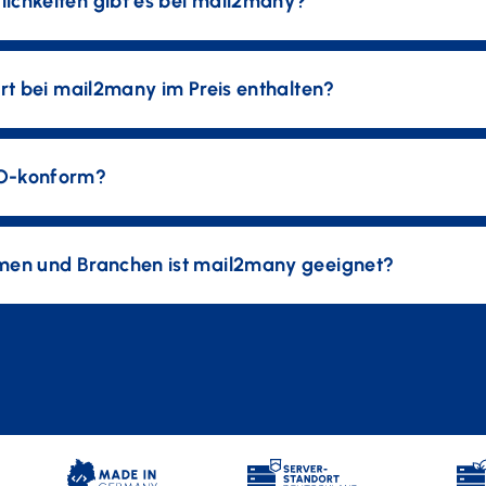
ichkeiten gibt es bei mail2many?
ort bei mail2many im Preis enthalten?
O-konform?
men und Branchen ist mail2many geeignet?