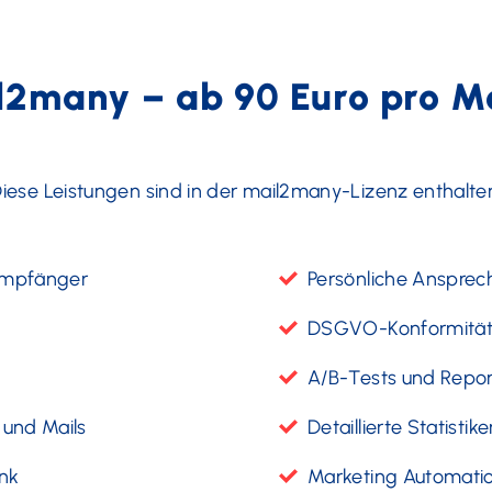
l2many – ab 90 Euro pro M
iese Leistungen sind in der mail2many-Lizenz enthalte
 Empfänger
Persönliche Anspre
DSGVO-Konformitä
A/B-Tests und Repor
 und Mails
Detaillierte Statis
nk
Marketing Automati