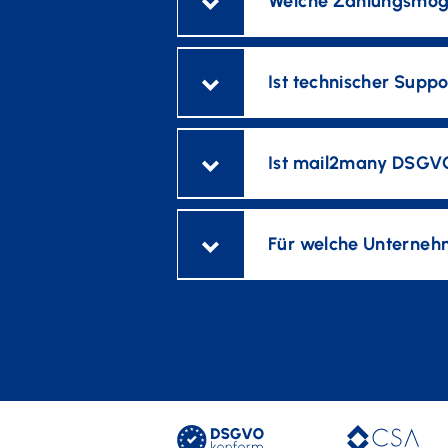
Welche Zahlungsmögl
Ist technischer Supp
Ist mail2many DSGV
Für welche Unterneh