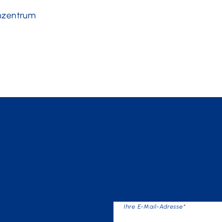
nzentrum
zt individuellen Preis anfr
Ihre E-Mail-Adresse*
s der mail2many-Lizenz und