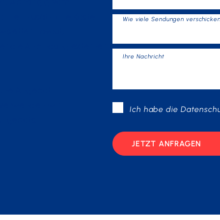
ten. Abhängig vom
nnen zusätzliche Kosten
Wie viele Sendungen verschicke
wsletter-Layout,
er die Anbindung externer
Ihre Nachricht
iche Angebot
n verwenden wir
Ich habe die
Datenschu
 Angebots.
JETZT ANFRAGEN