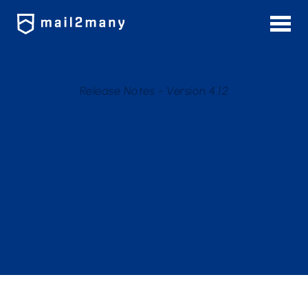
?>
Release Notes - Version 4.12
Ab sofort ist die neue mail2many
Version für Sie verfügbar. Wie immer
aktualisieren wir Ihren Account
automatisch. Sie brauchen also nichts
weiter zu tun - außer sich über die
neuen Funktionen zu freuen.